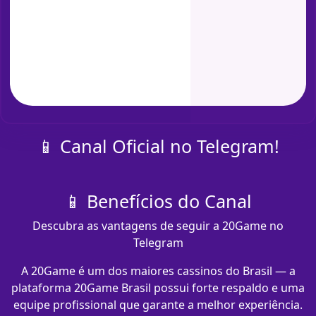
📱 Canal Oficial no Telegram!
📱 Benefícios do Canal
Descubra as vantagens de seguir a 20Game no
Telegram
A 20Game é um dos maiores cassinos do Brasil — a
plataforma 20Game Brasil possui forte respaldo e uma
equipe profissional que garante a melhor experiência.