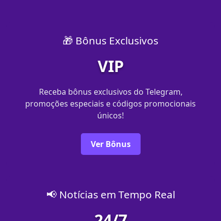
🎁 Bônus Exclusivos
VIP
Receba bônus exclusivos do Telegram,
promoções especiais e códigos promocionais
únicos!
Ver Bônus
📢 Notícias em Tempo Real
24/7