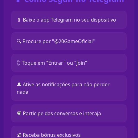
📱 Baixe o app Telegram no seu dispositivo
🔍 Procure por "@20GameOficial"
👆 Toque em "Entrar" ou "Join"
🔔 Ative as notificações para não perder
nada
💬 Participe das conversas e interaja
🎁 Receba bônus exclusivos