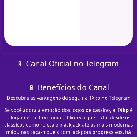
📱 Canal Oficial no Telegram!
📱 Benefícios do Canal
Descubra as vantagens de seguir a 1Xkp no Telegram
Se você adora a emoção dos jogos de cassino, a
1Xkp
é
o lugar certo. Com uma biblioteca que inclui desde os
clássicos como roleta e blackjack até as mais modernas
máquinas caça-níqueis com jackpots progressivos, há