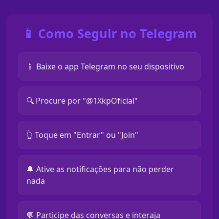
📱 Como Seguir no Telegram
📱 Baixe o app Telegram no seu dispositivo
🔍 Procure por "@1XkpOficial"
👆 Toque em "Entrar" ou "Join"
🔔 Ative as notificações para não perder
nada
💬 Participe das conversas e interaja