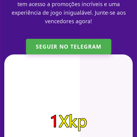
tem acesso a promoções incríveis e uma
experiência de jogo inigualável. Junte-se aos
vencedores agora!
SEGUIR NO TELEGRAM