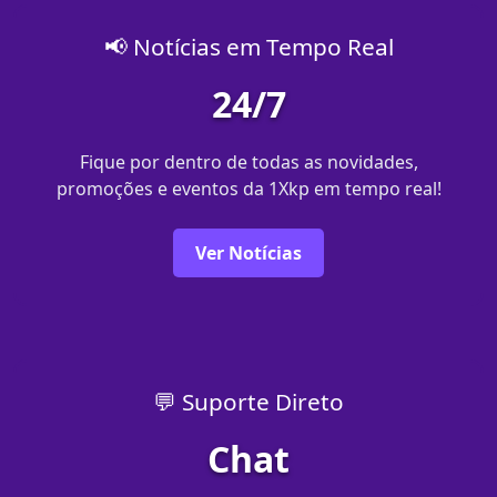
📢 Notícias em Tempo Real
24/7
Fique por dentro de todas as novidades,
promoções e eventos da 1Xkp em tempo real!
Ver Notícias
💬 Suporte Direto
Chat