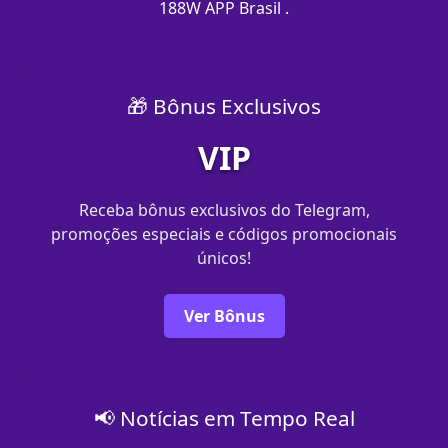
188W APP Brasil .
🎁 Bônus Exclusivos
VIP
Receba bônus exclusivos do Telegram,
promoções especiais e códigos promocionais
únicos!
Ver Bônus
📢 Notícias em Tempo Real