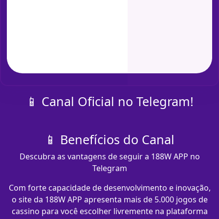
📱 Canal Oficial no Telegram!
📱 Benefícios do Canal
Descubra as vantagens de seguir a 188W APP no
Telegram
Com forte capacidade de desenvolvimento e inovação,
o site da 188W APP apresenta mais de 5.000 jogos de
cassino para você escolher livremente na plataforma