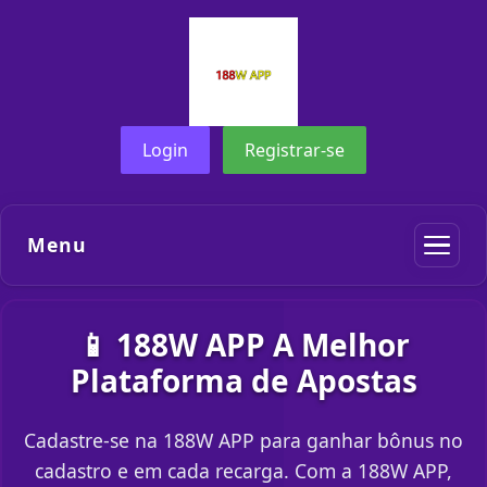
Login
Registrar-se
Menu
📱 188W APP A Melhor
Plataforma de Apostas
Cadastre-se na 188W APP para ganhar bônus no
cadastro e em cada recarga. Com a 188W APP,