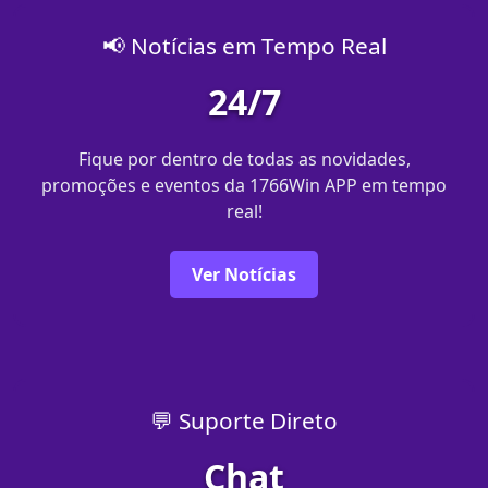
📢 Notícias em Tempo Real
24/7
Fique por dentro de todas as novidades,
promoções e eventos da 1766Win APP em tempo
real!
Ver Notícias
💬 Suporte Direto
Chat