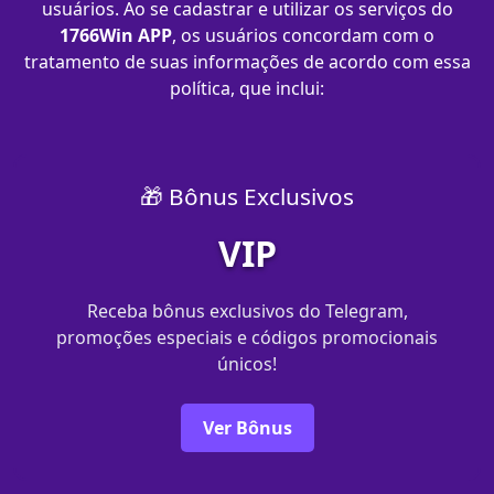
usuários. Ao se cadastrar e utilizar os serviços do
1766Win APP
, os usuários concordam com o
tratamento de suas informações de acordo com essa
política, que inclui:
🎁 Bônus Exclusivos
VIP
Receba bônus exclusivos do Telegram,
promoções especiais e códigos promocionais
únicos!
Ver Bônus