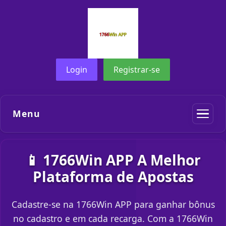
Login
Registrar-se
Menu
📱 1766Win APP A Melhor
Plataforma de Apostas
Cadastre-se na 1766Win APP para ganhar bônus
no cadastro e em cada recarga. Com a 1766Win