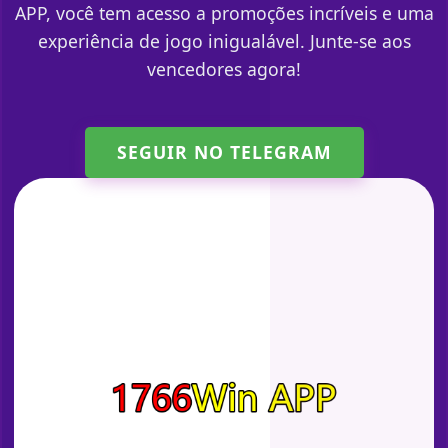
APP, você tem acesso a promoções incríveis e uma
experiência de jogo inigualável. Junte-se aos
vencedores agora!
SEGUIR NO TELEGRAM