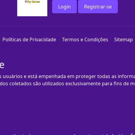
Login
Registrar-se
Políticas de Privacidade
Termos e Condições
Sitemap
de
us usuários e está empenhada em proteger todas as inform
os coletados são utilizados exclusivamente para fins de m