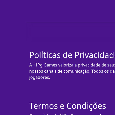
Políticas de Privacida
A 11Pg Games valoriza a privacidade de se
nossos canais de comunicação. Todos os dad
jogadores.
Termos e Condições