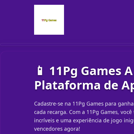
📱 11Pg Games A
Plataforma de A
Cadastre-se na 11Pg Games para ganha
cada recarga. Com a 11Pg Games, você
incríveis e uma experiência de jogo inig
vencedores agora!