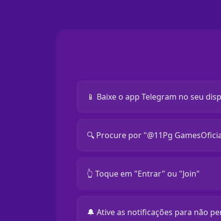
📱 Baixe o app Telegram no seu disp
🔍 Procure por "@11Pg GamesOficia
👆 Toque em "Entrar" ou "Join"
🔔 Ative as notificações para não p