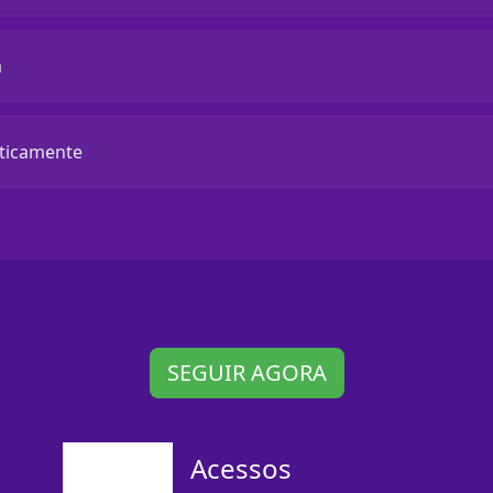
a
aticamente
SEGUIR AGORA
Acessos