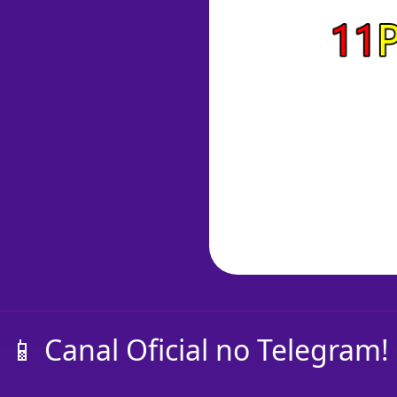
📱 Canal Oficial no Telegram!