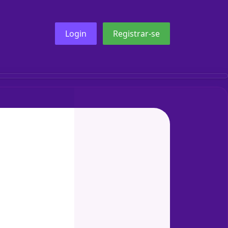
Login
Registrar-se