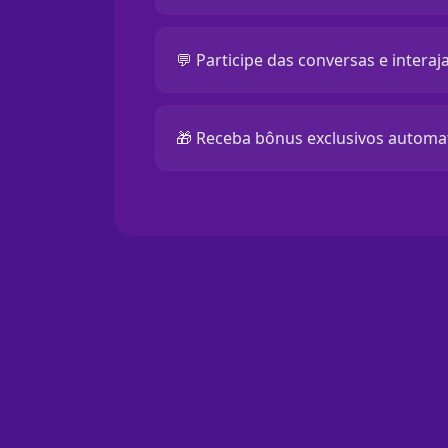
💬 Participe das conversas e interaj
🎁 Receba bônus exclusivos autom