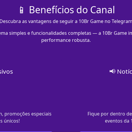
📱 Benefícios do Canal
Descubra as vantagens de seguir a 10Br Game no Telegra
tema simples e funcionalidades completas — a 10Br Game im
performance robusta.
sivos
📢 Notí
m, promoções especiais
Fique por dentro d
s únicos!
eventos da 