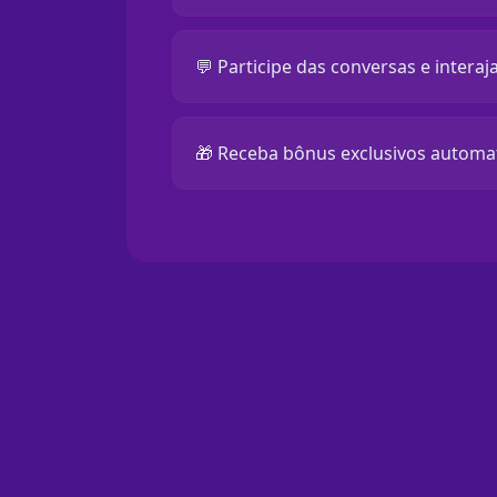
💬 Participe das conversas e interaj
🎁 Receba bônus exclusivos autom