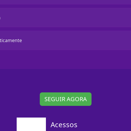
a
aticamente
SEGUIR AGORA
Acessos