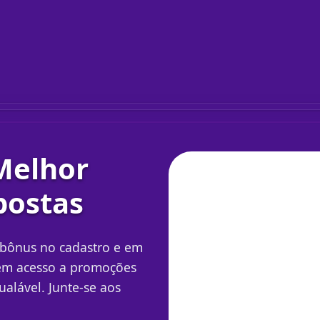
Melhor
postas
 bônus no cadastro e em
tem acesso a promoções
ualável. Junte-se aos