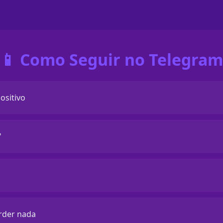
📱 Como Seguir no Telegram
ositivo
"
erder nada