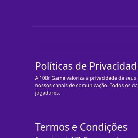
Políticas de Privacida
A 10Br Game valoriza a privacidade de seu
nossos canais de comunicação. Todos os dad
jogadores.
Termos e Condições