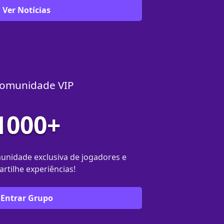
Ver Notícias
Comunidade VIP
1000+
unidade exclusiva de jogadores e
rtilhe experiências!
Entrar Grupo