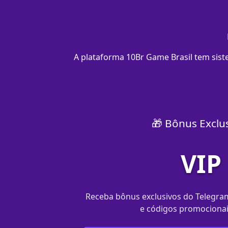
A plataforma 10Br Game Brasil tem sis
🎁 Bônus Exclu
VIP
Receba bônus exclusivos do Telegra
e códigos promocionai