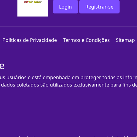
Login
Registrar-se
Políticas de Privacidade
Termos e Condições
Sitemap
de
seus usuários e está empenhada em proteger todas as info
dados coletados são utilizados exclusivamente para fins d