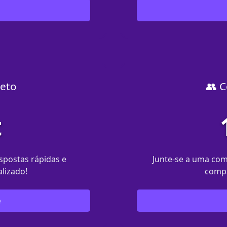
reto
👥 
t
espostas rápidas e
Junte-se a uma com
lizado!
compa
e