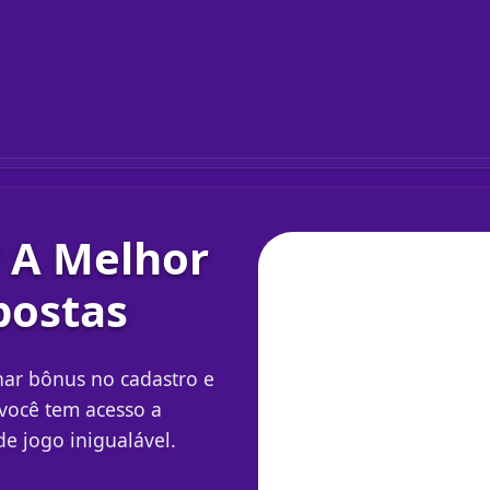
r A Melhor
postas
har bônus no cadastro e
você tem acesso a
e jogo inigualável.