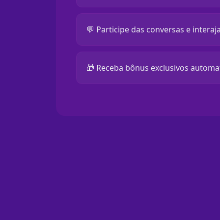
💬 Participe das conversas e interaj
🎁 Receba bônus exclusivos autom