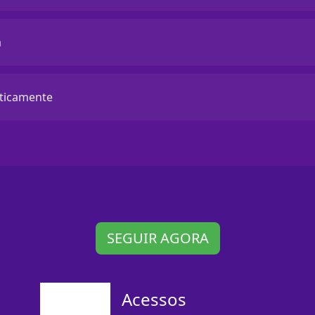
a
aticamente
SEGUIR AGORA
Acessos