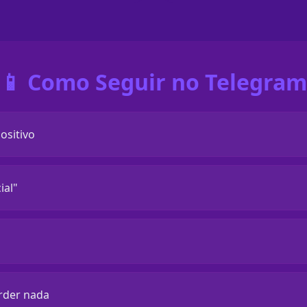
📱 Como Seguir no Telegram
ositivo
ial"
erder nada