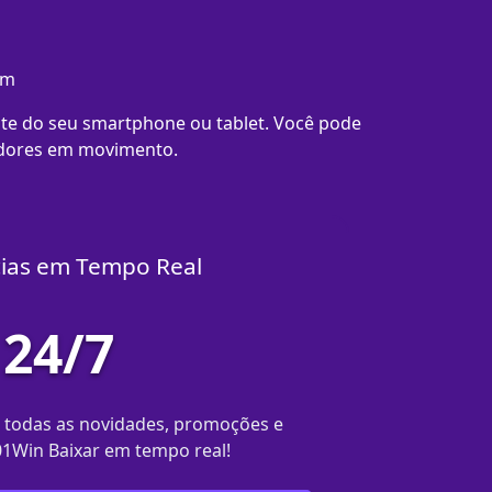
am
nte do seu smartphone ou tablet. Você pode
gadores em movimento.
cias em Tempo Real
24/7
e todas as novidades, promoções e
01Win Baixar em tempo real!